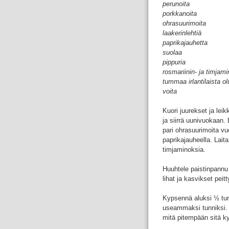
perunoita
porkkanoita
ohrasuurimoita
laakerinlehtiä
paprikajauhetta
suolaa
pippuria
rosmariinin- ja timjam
tummaa irlantilaista ol
voita
Kuori juurekset ja leik
ja siirrä uunivuokaan. 
pari ohrasuurimoita vuo
paprikajauheella. Lait
timjaminoksia.
Huuhtele paistinpannu o
lihat ja kasvikset peitt
Kypsennä aluksi ½ tun
useammaksi tunniksi. T
mitä pitempään sitä k