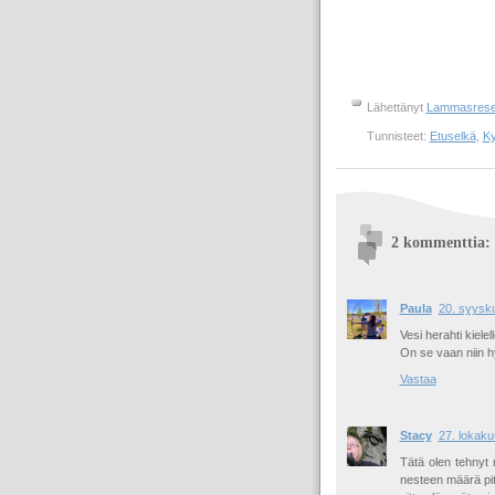
Lähettänyt
Lammasrese
Tunnisteet:
Etuselkä
,
Ky
2 kommenttia:
Paula
20. syysku
Vesi herahti kielel
On se vaan niin h
Vastaa
Stacy
27. lokaku
Tätä olen tehnyt
nesteen määrä pitä