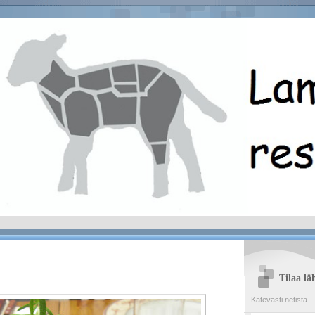
Tilaa lä
Kätevästi netistä.