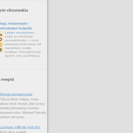
ös riistaruokia
gi, riistareseptit -
avintoketjun huipulta
Leipien maustaminen
-
Leipä on universaali
peruselintarvike — mutta
jokaisessa kulttuurissa sitä
maustetaan omalla
tavallaan. Perusainesosat
(jauhot, vesi, juuri/hiiva ja
 reseptit
Mureaa lampaanviulua
Tässä oikein helppo, mutta
aikaa vievä resepti, jolla syntyy
todella pehmeää ja mureaa
lampaanviulua. Marinadi Sekoita
yhteen sitruunan ...
Lampaan grillikylki (grill ribs)
Pistä ribsit suolalla,