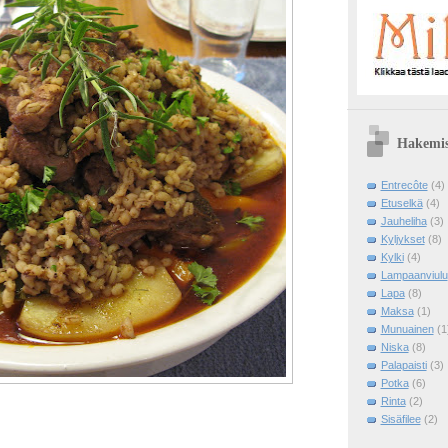
Hakemis
Entrecôte
(4)
Etuselkä
(4)
Jauheliha
(3)
Kyljykset
(8)
Kylki
(4)
Lampaanviulu
Lapa
(8)
Maksa
(1)
Munuainen
(1
Niska
(8)
Palapaisti
(3)
Potka
(6)
Rinta
(2)
Sisäfilee
(2)