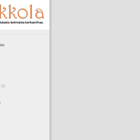
to
(5)
)