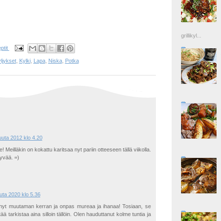
grillikyl...
ptit
ljykset
,
Kylki
,
Lapa
,
Niska
,
Potka
uta 2012 klo 4.20
le! Meilläkin on kokattu karitsaa nyt pariin otteeseen tällä viikolla.
yvää. =)
uta 2020 klo 5.36
 nyt muutaman kerran ja onpas mureaa ja ihanaa! Tosiaan, se
ä tarkistaa aina silloin tällöin. Olen hauduttanut kolme tuntia ja