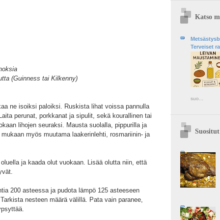
Katso my
Metsästysblo
Terveiset r
inoksia
utta (Guinness tai Kilkenny)
suo...
kaa ne isoiksi paloiksi. Ruskista lihat voissa pannulla
Laita perunat, porkkanat ja sipulit, sekä kourallinen tai
kaan lihojen seuraksi. Mausta suolalla, pippurilla ja
Suositut
a mukaan myös muutama laakerinlehti, rosmariinin- ja
luella ja kaada olut vuokaan. Lisää olutta niin, että
yvät.
tia 200 asteessa ja pudota lämpö 125 asteeseen
arkista nesteen määrä välillä. Pata vain paranee,
ypsyttää.