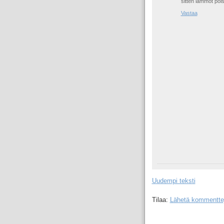
sitten lämmöt pois
Vastaa
Uudempi teksti
Tilaa:
Lähetä kommentte