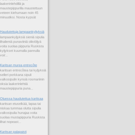
laakerinlehdillä ja
maustepippurilla maustettuun
veteen kiehumaan noin 45
minuutiksi. Nosta kypsät
Haudutettuja lampaankyljyksiä
lampaankyljyksiä sieniä sipulia
lihalientä punaviiniä oliiviöljyä
voita suolaa pippuria Ruskista
kyljykset kuumalla pannulla
voi/...
Karitsan murea entrecôte
karitsan entrecôtea tai kyljyksiä
selleri porkkana sipuli
valkosipulin kynsiä rosmariinin
oksia laakerinlehtiä
maustepippuria puna...
Oluessa haudutettua karitsaa
karitsan etuselkää, lapaa tai
niskaa tummaa olutta sipulia
valkosipulia hunajaa voita
suolaa mustapippuria Ruskista
lihat nopeast...
Karitsan palapaisti