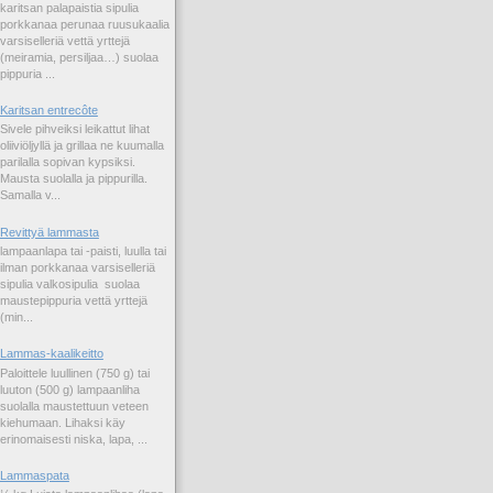
karitsan palapaistia sipulia
porkkanaa perunaa ruusukaalia
varsiselleriä vettä yrttejä
(meiramia, persiljaa…) suolaa
pippuria ...
Karitsan entrecôte
Sivele pihveiksi leikattut lihat
oliiviöljyllä ja grillaa ne kuumalla
parilalla sopivan kypsiksi.
Mausta suolalla ja pippurilla.
Samalla v...
Revittyä lammasta
lampaanlapa tai -paisti, luulla tai
ilman porkkanaa varsiselleriä
sipulia valkosipulia suolaa
maustepippuria vettä yrttejä
(min...
Lammas-kaalikeitto
Paloittele luullinen (750 g) tai
luuton (500 g) lampaanliha
suolalla maustettuun veteen
kiehumaan. Lihaksi käy
erinomaisesti niska, lapa, ...
Lammaspata